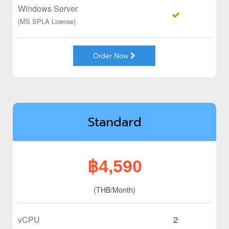
Windows Server
(MS SPLA License)
Order Now
Standard
฿4,590
(THB/Month)
vCPU
2