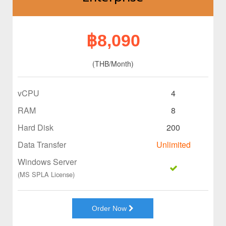
฿8,090
(THB/Month)
vCPU
4
RAM
8
Hard Disk
200
Data Transfer
Unlimited
Windows Server
(MS SPLA License)
Order Now