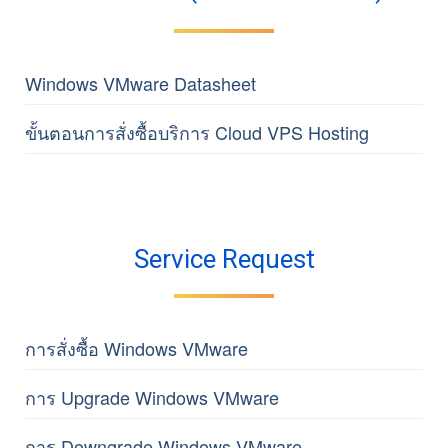
หมายเลข 0
•
(66) 2055- 1095
2-055-1095
เพื่อทำการเปลี่ยนที่
อยู่จัดส่งให้ถูกต้อง จากนั้นเจ้าหน้าที่จะออก
เอกสาร เป็นใบแทนส่งไปให้ลูกค้าอีกครั้งค่ะ
•
(66) 2055-1098
Windows VMware Datasheet
•
support@netway.co.th
ขั้นตอนการสั่งซื้อบริการ Cloud VPS Hosting
•
Live Chat
Service Request
การสั่งซื้อ Windows VMware
การ Upgrade Windows VMware
การ Downgrade Windows VMware