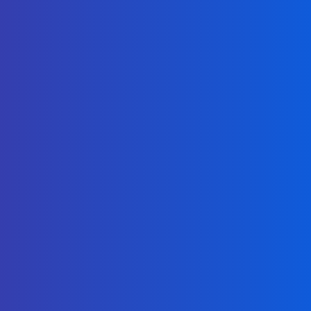
ซัพพอร์ตชั้นเยี่ยม ตลอด 24x7
ควบคุมด้วย Windows GUI