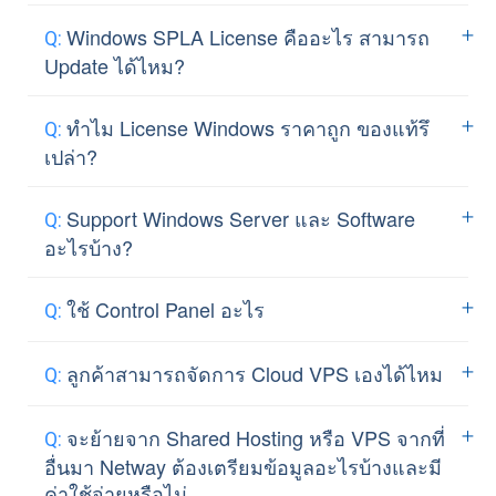
ความมั่นคงปลอดภัยของข้อมูลในระบบ
Netway มีบริการช่วยเหลือ
ตรวจสอบ
Windows SPLA License คืออะไร สามารถ
ด้วยการนำเอามาตรฐานดังกล่าวมาเป็น
และแก้ไขปัญหาทางด้านเทคนิคให้กับลูกค้า
Update ได้ไหม?
แนวทางดำเนินงานของการให้บริการศูนย์
ทั้งทาง
หมายเลขโทรศัพท์ 02 055 1095
ข้อมูลคอมพิวเตอร์ (Data Center) เพื่อให้
Windows SPLA License หรือ Microsoft
และผ่านทาง Email โดยส่งอีเมลล์เข้ามาที่
ทำไม License Windows ราคาถูก ของแท้รึ
ได้บริการที่ได้มาตรฐานแก่ลูกค้าและตรง
support@netway.co.th ได้ทุกวันไม่เว้นวัน
Service Provider License Agreement คือ
เปล่า?
ตามมาตรฐาน ISO 27001 พร้อมทั้ง
หยุดราชการ ตลอด 24 ชั่วโมง ภายใต้
การซื้อ License แบบเช่าใช้รายเดือนผ่านผู้
มาตรฐาน Data Center Tier III ตั้งอยู่ที่
Windows ของเราเป็นลิขสิทธิ์แท้จาก
เงื่อนไขบริการ
Managed Server Services
ให้บริการที่สามารถออก License ให้ได้ จึง
Support Windows Server และ Software
ศูนย์กลางการให้บริการอินเตอร์เน็ตแห่ง
เป็น Windows ลิขสิทธิ์แท้จาก Microsoft
Microsoft ด้วย Windows SPLA License
อะไรบ้าง?
ประเทศไทย CAT IDC ภายในอาคาร กสท
สามารถ Update ได้เหมือนการซื้อ
ซึ่งเป็นลักษณะการเช่าใช้แบบรายเดือน จึง
โทรคมนาคม บางรัก เชื่อมต่อกับเครือข่าย
เรามี Windows Server 2008, Windows
Windows License แบบทั่วไปได้เลย
ทำให้ราคาถูกกว่าการซื้อแบบทั่วไป
ใช้ Control Panel อะไร
อินเตอร์เน็ตความเร็วสูงของบริษัท กสท
นอกจากนี้ยังมี Microsoft SQL License
Server 2008 R2, Windows Server 2012,
โทรคมนาคม จำกัด (มหาชน)
สำหรับเช่าใช้แบบรายเดือนเช่นเดียวกัน
Windows Server 2012 R2 และ Windows
สำหรับ Windows Server เรามีบริการ
ลูกค้าสามารถจัดการ Cloud VPS เองได้ไหม
พิเศษสำหรับลูกค้าที่ใช้บริการกับเราเท่านั้น
Server 2016 ไว้ให้บริการ และยังมี
Plesk Control Panel ที่นิยมในระดับสากล
MSSQL 2017 ไว้ให้บริการอีกด้วย
ในราคาเริ่มต้นเพียง 520 บาท/เดือน
สำหรับบริการ Windows VMware จะมี
จะย้ายจาก Shared Hosting หรือ VPS จากที่
Web Portal สำหรับให้ลูกค้าบริหารจัดการ
อื่นมา Netway ต้องเตรียมข้อมูลอะไรบ้างและมี
VM ของลูกค้าได้เองเช่น Start, Shutdown,
ค่าใช้จ่ายหรือไม่