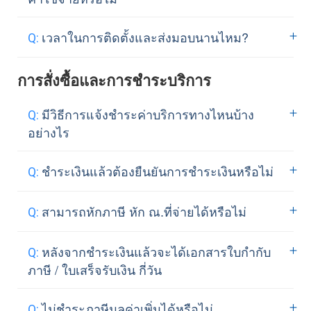
Reboot และ Console เป็นต้น มีขั้นตอน
สำหรับลูกค้าใหม่ Netway มีบริการ
และวิธีการตาม
Link
เวลาในการติดตั้งและส่งมอบนานไหม?
Migrate มาที่ Cloud VPS ของ Netway ฟรี
โดยไม่มีเงื่อนไข ยกเว้นข้อมูลอีเมล์ ลูกค้า
บริการ
จะถูกติดตั้งและพร้อมส่งมอบให้
การสั่งซื้อและการชำระบริการ
ต้องเป็นคนดำเนินการ Backup และ
ลูกค้าไม่เกิน 10 นาทีหลังชำระค่าบริการ
Restore เอง แต่ Netway จะพร้อมให้คำ
ทั้งนี้ขึ้นอยู่กับบริการ
Managed Server
มีวิธีการแจ้งชำระค่าบริการทางไหนบ้าง
แนะนำจนกระทั่งการดำเนินการเสร็จสิ้น
Services
ที่ลูกค้าซื้อเพิ่ม ซึ่งจะมีการติดตั้ง
อย่างไร
รวมถึงยินดีให้คำแนะนำกรณี Website,
Software สำหรับทำ Hardening และ
Database Error อันเกิดจาก Environment
คุณสามารถเลือกชำระค่าบริการได้ 5
Monitor จะถูกส่งมอบหลังชำระค่าบริการ
ชำระเงินแล้วต้องยืนยันการชำระเงินหรือไม่
ที่แตกต่างกัน
และสำหรับลูกค้าเดิมหรือ
เรียบร้อยไม่เกิน 6 ชั่วโมง และยังไม่รวมถึง
วิธี
ลูกค้าย้ายจาก Shared Hosting มาที่ Cloud
ระยะเวลา Migration จากระบบอื่นมาที่
1. โอนเงินผ่านธนาคาร หรือตู้ ATM ราย
หลังจากที่ลูกค้าชำระเงินผ่านช่องทางใด
สามารถหักภาษี หัก ณ.ที่จ่ายได้หรือไม่
VPS, Netway มีบริการ Migrate ให้ฟรี โดย
Windows VMware
ละเอียดธนาคาร
ที่นี่
ช่องทางหนึ่งแล้ว รบกวนส่งคำยืนยันการ
ไม่มีเงื่อนไขเช่นเดียวกัน รวมถึงจะดำเนิน
2. ชำระเงินออนไลน์ผ่านบัตรเครดิต /
ชำระเงินมาที่ payment@netway.co.th
ค่าบริการทุกประเภทของการให้บริการ
หลังจากชำระเงินแล้วจะได้เอกสารใบกำกับ
การแก้ไข Error ต่างๆ ที่เกิดจาก
Quick Link
ชำระเงินผ่านบัตรเครดิต
หรือ Online :
ยืนยันการชำระเงิน
เพื่อส่ง
ของเรา ถือเป็นค่าบริการ ซึ่งสามารถหัก
ภาษี / ใบเสร็จรับเงิน กี่วัน
Environment ที่แตกต่างกันจนกระทั้งเสร็จ
3. ชำระเงินผ่านเช็คโดยนำเช็คเข้าบัญชี
คำร้องถึงเจ้าหน้าที่ในการดำเนินการต่อ
ณ.ที่จ่ายได้โดยแบ่งเป็น
สิ้นและสามารถใช้งานได้เป็นปกติ
หรือแจ้งพนักงานเพื่อกำหนดวันไปรับเช็ค
อายุ Service ให้กับลูกค้า
หลังจากที่ลูกค้าชำระเงินและยืนยันการ
• นิติบุคคล สามารถหักภาษี ณ.ที่จ่ายได้ 3%
ไม่ชำระภาษีมูลค่าเพิ่มได้หรือไม่