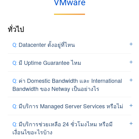
VMware
ทั่วไป
Datacenter ตั้งอยู่ที่ไหน
Netway มี Datacenter ใช้บริการภายใต้
มี Uptime Guarantee ไหม
การดูแลของบริษัท Proen Internet ซึ่งเป็นผู้
ให้บริการอินเทอร์เน็ตความเร็วสูงแบบครบ
Netway
รับประกันค่าเฉลี่ยในการ
ค่า Domestic Bandwidth และ International
วงจร (ISP) ให้บริการผ่านโครงข่าย Fiber
Uptime 99.99% ทั้งนี้ลูกค้าสามารถศึกษา
Bandwidth ของ Netway เป็นอย่างไร
Optic ที่มีประสิทธิภาพสูง ทั้งยังได้รับการ
เงื่อนไขการให้บริการได้จาก
Link
รับรองมาตรฐาน ISO/IEC 27001:2013 -
มี Domestic Bandwidth 5 Gbps Shared.
มีบริการ
Managed Server Services
หรือไม่
Information Security Management
(data transfer unlimited) และ
System (ISMS) ซึ่งเป็นมาตรฐานสากลด้าน
International Bandwidth 1 Mbps Shared.
Netway มีบริการ
Managed Server
มีบริการช่วยเหลือ 24 ชั่วโมงไหม หรือมี
ความมั่นคงปลอดภัยของข้อมูลที่บริษัทชั้น
(data transfer unlimited)
Services
สำหรับให้บริการ ลูกค้าสามารถ
เงื่อนไขอะไรบ้าง
นำให้ความสำคัญ มุ่งเน้นการบริหารจัดการ
ศึกษาความแตกต่างในแต่ละบริการได้
ที่นี่